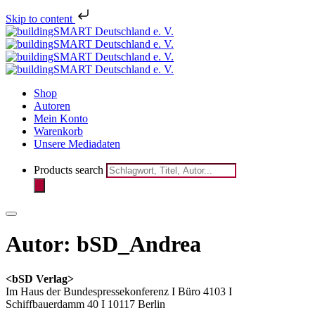
Melden Sie sich jetzt für den
Skip to content
Newsletter des bSD Verlags
registrieren
an!
Shop
Autoren
Mein Konto
Warenkorb
Unsere Mediadaten
Products search
Autor:
bSD_Andrea
<bSD Verlag>
Im Haus der Bundespressekonferenz I Büro 4103 I
Schiffbauerdamm 40 I 10117 Berlin