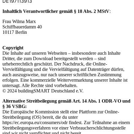
DE197113913
Inhaltlich Verantwortlicher gemäß § 18 Abs. 2 MStV
:
Frau Wilma Marx
Schiffbauerdamm 40
10117 Berlin
Copyright
Die Inhalte auf unseren Webseiten – insbesondere auch Inhalte
Dritter, die zum Download bereitgestellt werden – sind
urheberrechtlich geschützt. Der Nachdruck, die Online-
Vervielfältigung und die Vervielfältigung auf Datenträger dürfen,
auch auszugsweise, nur nach unserer schriftlichen Zustimmung
erfolgen. Eine kommerzielle Weitervermarktung unserer Inhalte ist
untersagt. Alle Rechte sind vorbehalten.
© 2024 buildingSMART Deutschland e.V.
Alternative Streitbeilegung gemäß Art. 14 Abs. 1 ODR-VO und
§ 36 VSBG:
Die Europäische Kommission stellt eine Plattform zur Online-
Streitbeilegung (OS) bereit, die du unter
https://ec.europa.eu/consumers/odr findest. Zur Teilnahme an einem
Streitbeilegungsverfahren vor einer Verbraucherschlichtungsstelle
sind wir nicht verpflichtet und nicht bereit.