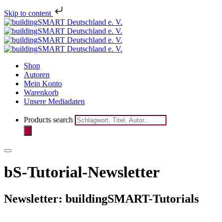
Melden Sie sich jetzt für den Newsletter des bSD
Skip to content
Verlags an!
Shop
Autoren
Mein Konto
Warenkorb
Unsere Mediadaten
Products search
bS-Tutorial-Newsletter
Newsletter: buildingSMART-Tutorials