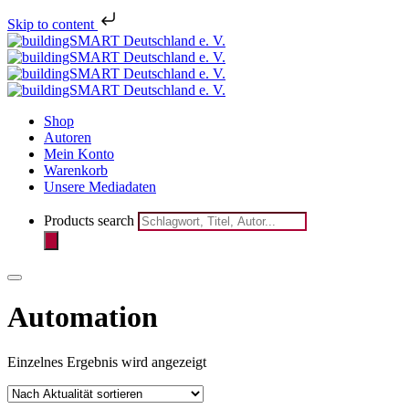
Melden Sie sich jetzt für den
Skip to content
Newsletter des bSD Verlags
registrieren
an!
Shop
Autoren
Mein Konto
Warenkorb
Unsere Mediadaten
Products search
Automation
Einzelnes Ergebnis wird angezeigt