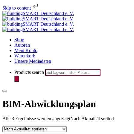
Melden Sie sich jetzt für den
Skip to content
Newsletter des bSD Verlags
registrieren
an!
Shop
Autoren
Mein Konto
Warenkorb
Unsere Mediadaten
Products search
BIM-Abwicklungsplan
Alle 3 Ergebnisse werden angezeigt
Nach Aktualität sortiert