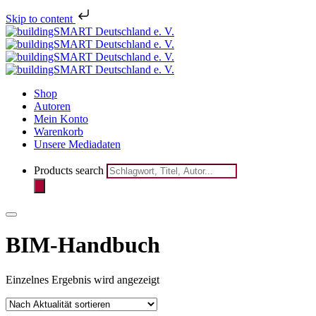
Melden Sie sich jetzt für den
Skip to content
Newsletter des bSD Verlags
registrieren
an!
Shop
Autoren
Mein Konto
Warenkorb
Unsere Mediadaten
Products search
BIM-Handbuch
Einzelnes Ergebnis wird angezeigt