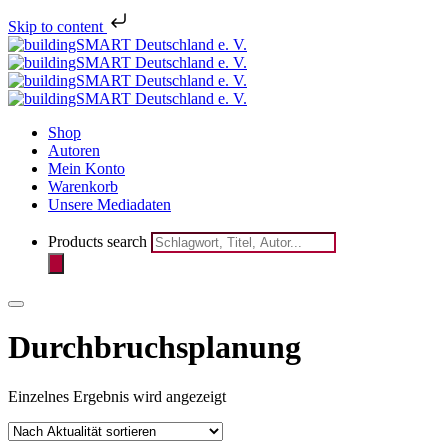
Melden Sie sich jetzt für den
Skip to content
Newsletter des bSD Verlags
registrieren
an!
Shop
Autoren
Mein Konto
Warenkorb
Unsere Mediadaten
Products search
Durchbruchsplanung
Einzelnes Ergebnis wird angezeigt