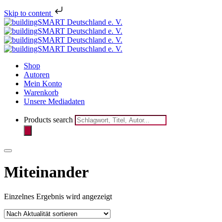
Melden Sie sich jetzt für den
Skip to content
Newsletter des bSD Verlags
registrieren
an!
Shop
Autoren
Mein Konto
Warenkorb
Unsere Mediadaten
Products search
Miteinander
Einzelnes Ergebnis wird angezeigt