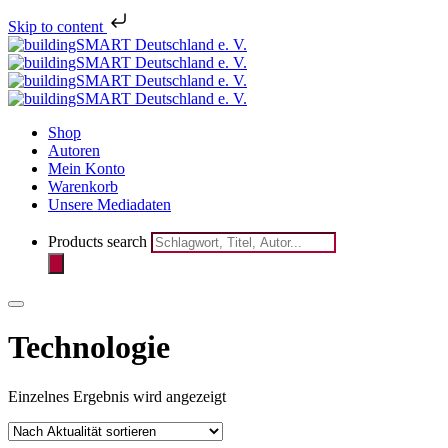
Melden Sie sich jetzt für den
Skip to content
Newsletter des bSD Verlags
registrieren
an!
Shop
Autoren
Mein Konto
Warenkorb
Unsere Mediadaten
Products search
Technologie
Einzelnes Ergebnis wird angezeigt