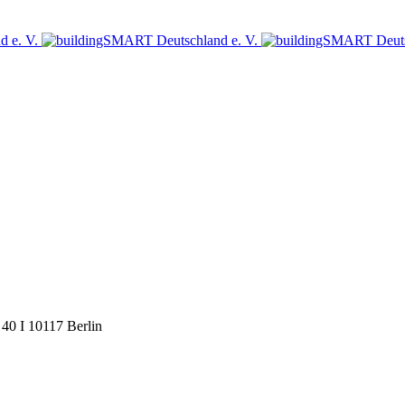
sich jetzt für den Newsletter des bSD Verlags an!
40 I 10117 Berlin