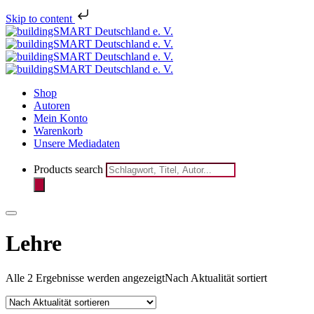
Melden Sie sich jetzt für den
Skip to content
Newsletter des bSD Verlags
registrieren
an!
Shop
Autoren
Mein Konto
Warenkorb
Unsere Mediadaten
Products search
Lehre
Alle 2 Ergebnisse werden angezeigt
Nach Aktualität sortiert