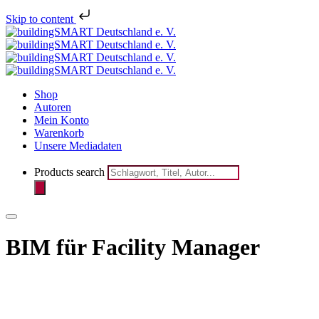
Melden Sie sich jetzt für den Newsletter des bSD
Skip to content
Verlags an!
Shop
Autoren
Mein Konto
Warenkorb
Unsere Mediadaten
Products search
BIM für Facility Manager