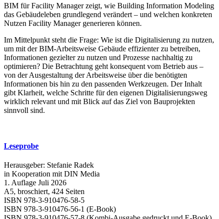
BIM für Facility Manager zeigt, wie Building Information Modeling
das Gebäudeleben grundlegend verändert – und welchen konkreten
Nutzen Facility Manager generieren können.
Im Mittelpunkt steht die Frage: Wie ist die Digitalisierung zu nutzen,
um mit der BIM-Arbeitsweise Gebäude effizienter zu betreiben,
Informationen gezielter zu nutzen und Prozesse nachhaltig zu
optimieren? Die Betrachtung geht konsequent vom Betrieb aus –
von der Ausgestaltung der Arbeitsweise über die benötigten
Informationen bis hin zu den passenden Werkzeugen. Der Inhalt
gibt Klarheit, welche Schritte für den eigenen Digitalisierungsweg
wirklich relevant und mit Blick auf das Ziel von Bauprojekten
sinnvoll sind.
Leseprobe
Herausgeber: Stefanie Radek
in Kooperation mit DIN Media
1. Auflage Juli 2026
A5, broschiert, 424 Seiten
ISBN 978-3-910476-58-5
ISBN 978-3-910476-56-1 (E-Book)
ISBN 978-3-910476-57-8 (Kombi-Ausgabe gedruckt und E-Book)